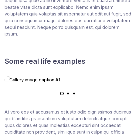
eaque ipsa quae ab illo inventore veritatis et quasi architecto
beatae vitae dicta sunt explicabo. Nemo enim ipsam
voluptatem quia voluptas sit aspernatur aut odit aut fugit, sed
quia consequuntur magni dolores eos qui ratione voluptatem
sequi nesciunt. Neque porro quisquam est, qui dolorem
ipsum.
Some real life examples
At vero eos et accusamus et iusto odio dignissimos ducimus
qui blanditiis praesentium voluptatum deleniti atque corrupti
quos dolores et quas molestias excepturi sint occaecati
cupiditate non provident, similique sunt in culpa qui officia