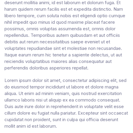
deserunt mollitia animi, id est laborum et dolorum fuga. Et
harum quidem rerum facilis est et expedita distinctio. Nam
libero tempore, cum soluta nobis est eligendi optio cumque
nihil impedit quo minus id quod maxime placeat facere
possimus, omnis voluptas assumenda est, omnis dolor
repellendus. Temporibus autem quibusdam et aut officiis
debitis aut rerum necessitatibus saepe eveniet ut et
voluptates repudiandae sint et molestiae non recusandae.
Itaque earum rerum hic tenetur a sapiente delectus, ut aut
reiciendis voluptatibus maiores alias consequatur aut
perferendis doloribus asperiores repellat.
Lorem ipsum dolor sit amet, consectetur adipiscing elit, sed
do eiusmod tempor incididunt ut labore et dolore magna
aliqua. Ut enim ad minim veniam, quis nostrud exercitation
ullamco laboris nisi ut aliquip ex ea commodo consequat.
Duis aute irure dolor in reprehenderit in voluptate velit esse
cillum dolore eu fugiat nulla pariatur. Excepteur sint occaecat
cupidatat non proident, sunt in culpa qui officia deserunt
mollit anim id est laborum.