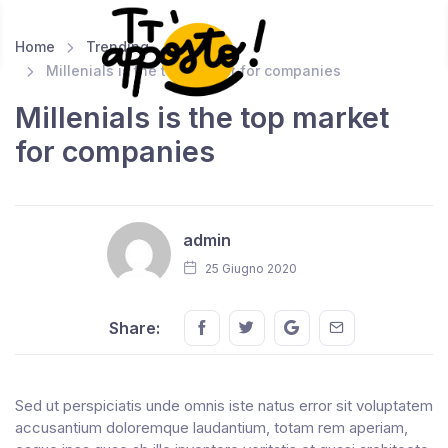
Home
Trending
Accedi
Millenials is the top market for companies
Millenials is the top market
for companies
admin
25 Giugno 2020
Share this on FaceBook
Share this on Twitter
Share this on GMail
Share this on E
Share:
Sed ut perspiciatis unde omnis iste natus error sit voluptatem
accusantium doloremque laudantium, totam rem aperiam,