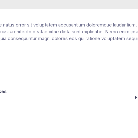
te natus error sit voluptatem accusantium doloremque laudantium
t quasi architecto beatae vitae dicta sunt explicabo. Nemo enim ip
d quia consequuntur magni dolores eos qui ratione voluptatem seq
kes
F