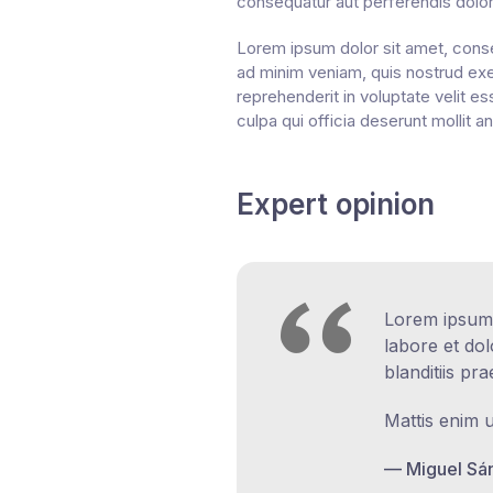
consequatur aut perferendis dolori
Lorem ipsum dolor sit amet, conse
ad minim veniam, quis nostrud exer
reprehenderit in voluptate velit es
culpa qui officia deserunt mollit a
Expert opinion
Lorem ipsum d
labore et do
blanditiis pr
Mattis enim u
Miguel Sá