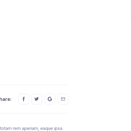
Accedi
Share this on FaceBook
Share this on Twitter
Share this on GMail
Share this on EMail
hare:
, totam rem aperiam, eaque ipsa