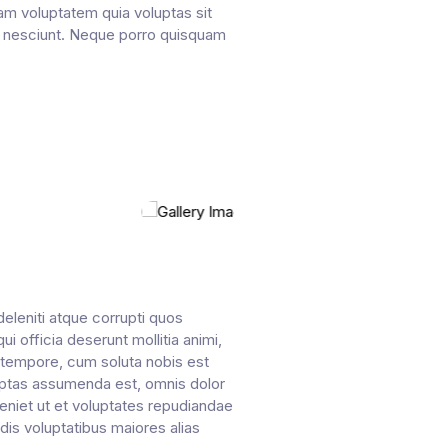
sam voluptatem quia voluptas sit
ui nesciunt. Neque porro quisquam
eleniti atque corrupti quos
i officia deserunt mollitia animi,
o tempore, cum soluta nobis est
uptas assumenda est, omnis dolor
eniet ut et voluptates repudiandae
dis voluptatibus maiores alias