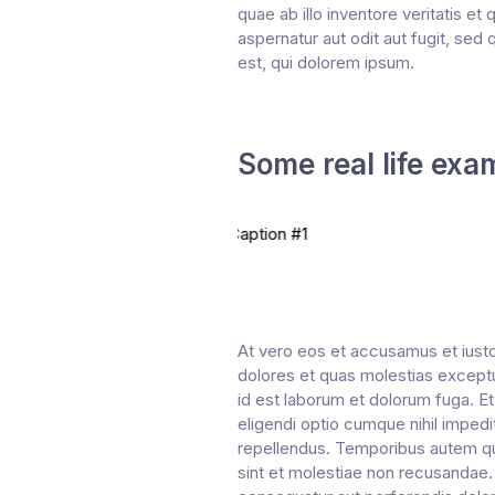
quae ab illo inventore veritatis e
aspernatur aut odit aut fugit, se
est, qui dolorem ipsum.
Some real life exa
At vero eos et accusamus et iusto
dolores et quas molestias excepturi
id est laborum et dolorum fuga. Et
eligendi optio cumque nihil impe
repellendus. Temporibus autem qui
sint et molestiae non recusandae. 