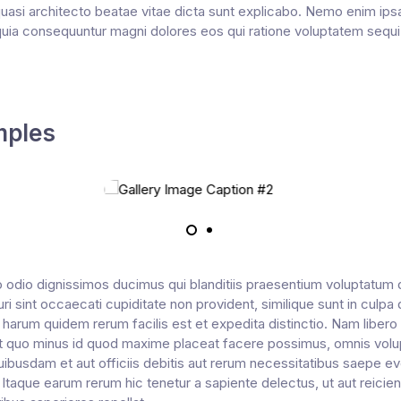
t quasi architecto beatae vitae dicta sunt explicabo. Nemo enim ip
d quia consequuntur magni dolores eos qui ratione voluptatem seq
mples
 odio dignissimos ducimus qui blanditiis praesentium voluptatum d
 sint occaecati cupiditate non provident, similique sunt in culpa qu
 harum quidem rerum facilis est et expedita distinctio. Nam liber
dit quo minus id quod maxime placeat facere possimus, omnis vol
busdam et aut officiis debitis aut rerum necessitatibus saepe ev
Itaque earum rerum hic tenetur a sapiente delectus, ut aut reicien