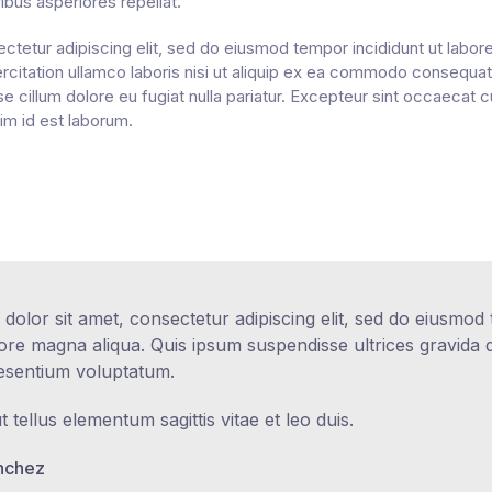
bus asperiores repellat.
ctetur adipiscing elit, sed do eiusmod tempor incididunt ut labor
citation ullamco laboris nisi ut aliquip ex ea commodo consequat. 
se cillum dolore eu fugiat nulla pariatur. Excepteur sint occaecat c
nim id est laborum.
olor sit amet, consectetur adipiscing elit, sed do eiusmod 
lore magna aliqua. Quis ipsum suspendisse ultrices gravida 
aesentium voluptatum.
t tellus elementum sagittis vitae et leo duis.
nchez